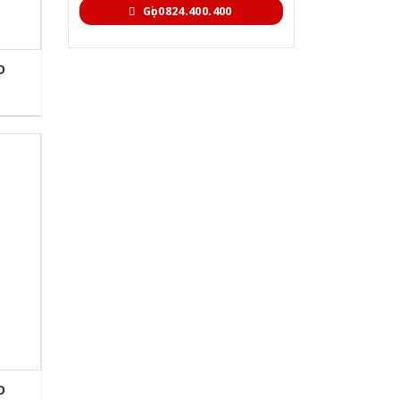
Gọi 0824.400.400
D
D