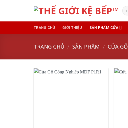
Skip
Tì
to
kiế
content
TRANG CHỦ
GIỚI THIỆU
SẢN PHẨM CỬA
TRANG CHỦ
/
SẢN PHẨM
/
CỬA GỖ