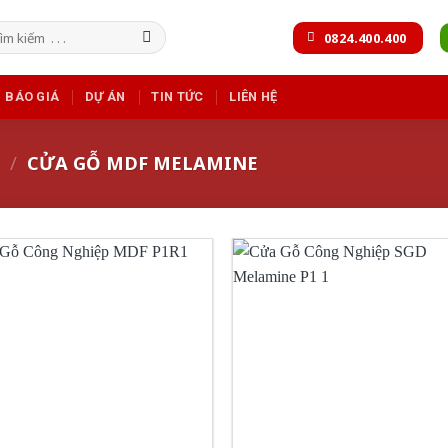
m
0824.400.400
m:
BÁO GIÁ
DỰ ÁN
TIN TỨC
LIÊN HỆ
/
CỬA GỖ MDF MELAMINE