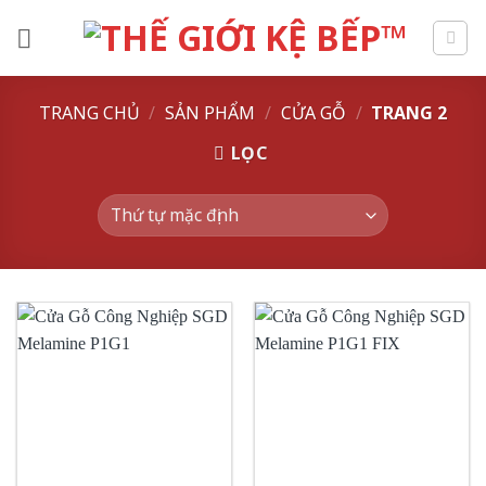
Skip
to
content
TRANG CHỦ
/
SẢN PHẨM
/
CỬA GỖ
/
TRANG 2
LỌC