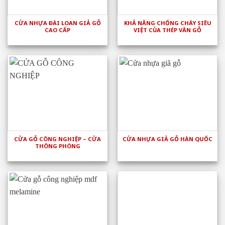
CỬA NHỰA ĐÀI LOAN GIẢ GỖ
KHẢ NĂNG CHỐNG CHÁY SIÊU
CAO CẤP
VIỆT CỦA THÉP VÂN GỖ
CỬA GỖ CÔNG NGHIỆP – CỬA
CỬA NHỰA GIẢ GỖ HÀN QUỐC
THÔNG PHÒNG