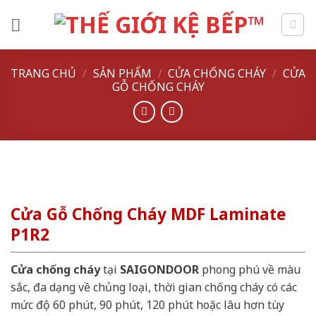
Skip
to
content
TRANG CHỦ
/
SẢN PHẨM
/
CỬA CHỐNG CHÁY
/
CỬA
GỖ CHỐNG CHÁY
Cửa Gỗ Chống Cháy MDF Laminate
P1R2
Cửa chống cháy
tại
SAIGONDOOR
phong phú về màu
sắc, đa dạng về chủng loại, thời gian chống cháy có các
mức độ 60 phút, 90 phút, 120 phút hoặc lâu hơn tùy