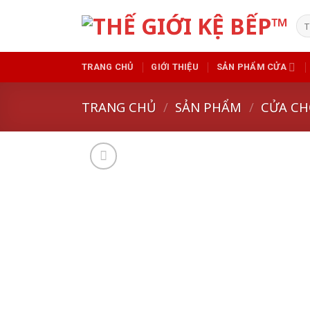
Skip
Tì
to
kiế
content
TRANG CHỦ
GIỚI THIỆU
SẢN PHẨM CỬA
TRANG CHỦ
/
SẢN PHẨM
/
CỬA CH