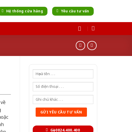
Hệ thống cửa hàng
Yêu cầu tư vấn
 về
g
hoặc
nh
Gọi 0824.400.400
yên