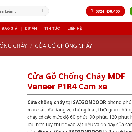
m
0824.400.400
m:
BÁO GIÁ
DỰ ÁN
TIN TỨC
LIÊN HỆ
ỐNG CHÁY
/
CỬA GỖ CHỐNG CHÁY
Cửa Gỗ Chống Cháy MDF
Veneer P1R4 Cam xe
Cửa chống cháy
tại
SAIGONDOOR
phong phú
màu sắc, đa dạng về chủng loại, thời gian chốn
cháy có các mức độ 60 phút, 90 phút, 120 phút 
lâu hơn tùy thuộc vào vật liệu và độ dày của cá
cửa: 45mm, 50mm.
SAIGONDOOR
là đơn vị chu