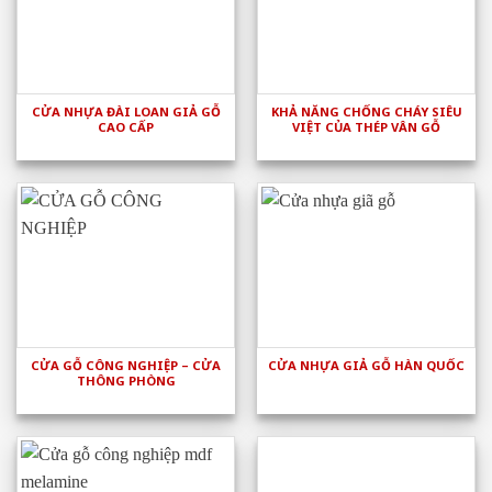
CỬA NHỰA ĐÀI LOAN GIẢ GỖ
KHẢ NĂNG CHỐNG CHÁY SIÊU
CAO CẤP
VIỆT CỦA THÉP VÂN GỖ
CỬA GỖ CÔNG NGHIỆP – CỬA
CỬA NHỰA GIẢ GỖ HÀN QUỐC
THÔNG PHÒNG