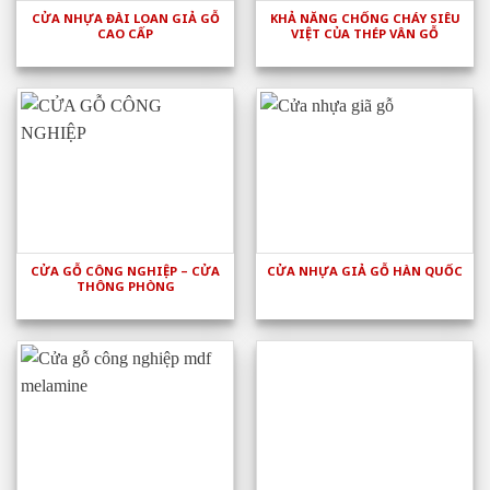
CỬA NHỰA ĐÀI LOAN GIẢ GỖ
KHẢ NĂNG CHỐNG CHÁY SIÊU
CAO CẤP
VIỆT CỦA THÉP VÂN GỖ
CỬA GỖ CÔNG NGHIỆP – CỬA
CỬA NHỰA GIẢ GỖ HÀN QUỐC
THÔNG PHÒNG