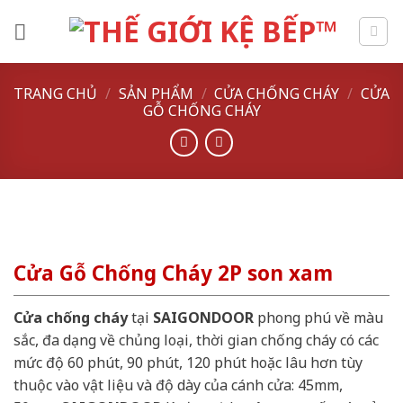
Skip
to
content
TRANG CHỦ
/
SẢN PHẨM
/
CỬA CHỐNG CHÁY
/
CỬA
GỖ CHỐNG CHÁY
Cửa Gỗ Chống Cháy 2P son xam
Cửa chống cháy
tại
SAIGONDOOR
phong phú về màu
sắc, đa dạng về chủng loại, thời gian chống cháy có các
mức độ 60 phút, 90 phút, 120 phút hoặc lâu hơn tùy
thuộc vào vật liệu và độ dày của cánh cửa: 45mm,