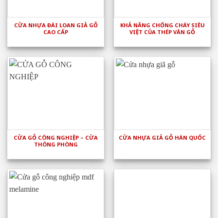
CỬA NHỰA ĐÀI LOAN GIẢ GỖ
KHẢ NĂNG CHỐNG CHÁY SIÊU
CAO CẤP
VIỆT CỦA THÉP VÂN GỖ
CỬA GỖ CÔNG NGHIỆP – CỬA
CỬA NHỰA GIẢ GỖ HÀN QUỐC
THÔNG PHÒNG